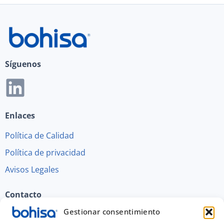
Síguenos
Enlaces
Política de Calidad
Política de privacidad
Avisos Legales
Contacto
Gestionar consentimiento
Polígono Ind. Juncaril C/Guadix - R 60-61,18220