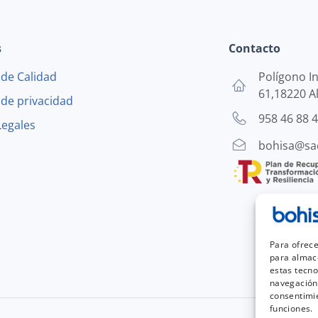
s
Contacto
a de Calidad
Polígono In
61,18220 A
a de privacidad
958 46 88 
Legales
bohisa@sae
Para ofrece
para almace
estas tecn
navegación 
consentimie
funciones.