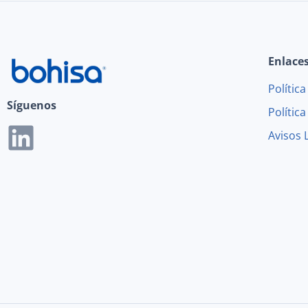
Enlace
Polític
Síguenos
Polític
Avisos 