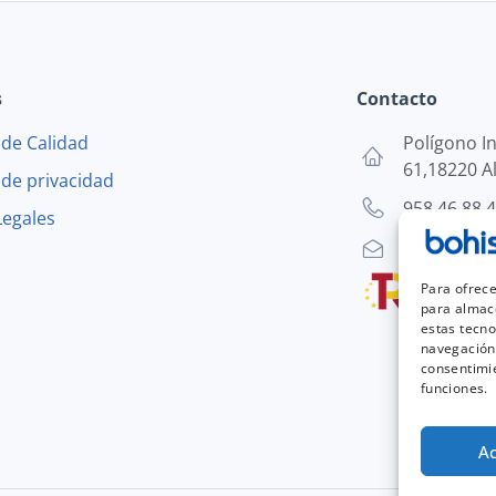
s
Contacto
a de Calidad
Polígono In
61,18220 A
a de privacidad
958 46 88 
Legales
bohisa@sae
Para ofrece
para almace
estas tecn
navegación 
consentimie
funciones.
A