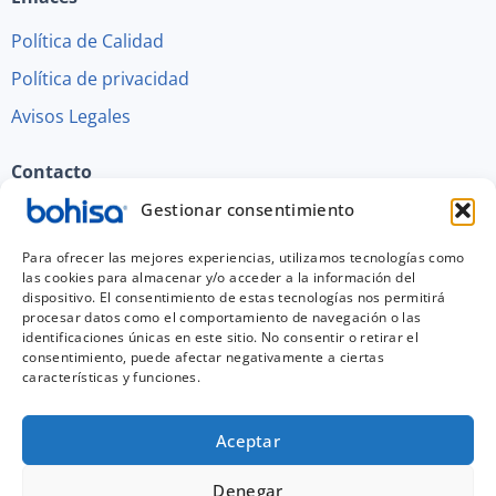
Política de Calidad
Política de privacidad
Avisos Legales
Contacto
Gestionar consentimiento
Polígono Ind. Juncaril C/Guadix - R 60-61,18220
Albolote (Granada) España
Para ofrecer las mejores experiencias, utilizamos tecnologías como
las cookies para almacenar y/o acceder a la información del
958 46 88 44
dispositivo. El consentimiento de estas tecnologías nos permitirá
procesar datos como el comportamiento de navegación o las
bohisa@saer.info
identificaciones únicas en este sitio. No consentir o retirar el
consentimiento, puede afectar negativamente a ciertas
características y funciones.
Aceptar
Denegar