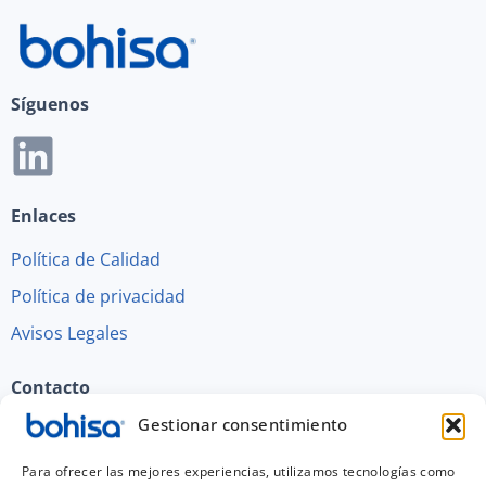
Síguenos
Enlaces
Política de Calidad
Política de privacidad
Avisos Legales
Contacto
Gestionar consentimiento
Polígono Ind. Juncaril C/Guadix - R 60-61,18220
Albolote (Granada) España
Para ofrecer las mejores experiencias, utilizamos tecnologías como