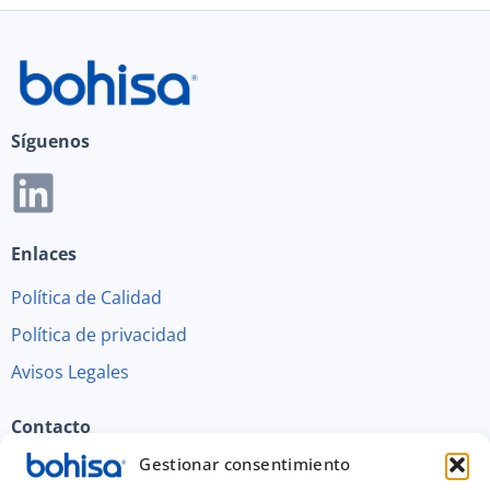
Síguenos
Enlaces
Política de Calidad
Política de privacidad
Avisos Legales
Contacto
Gestionar consentimiento
Polígono Ind. Juncaril C/Guadix - R 60-61,18220